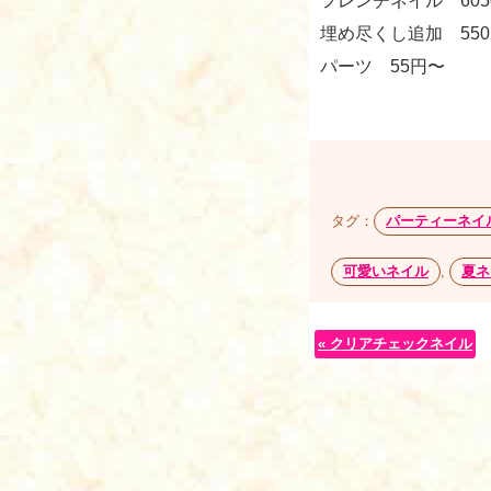
フレンチネイル 605
埋め尽くし追加 55
パーツ 55円〜 
タグ：
パーティーネイ
可愛いネイル
,
夏ネ
« クリアチェックネイル