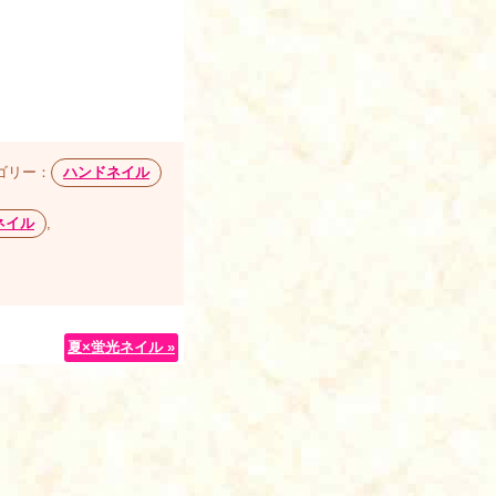
ゴリー：
ハンドネイル
ネイル
,
夏×蛍光ネイル »