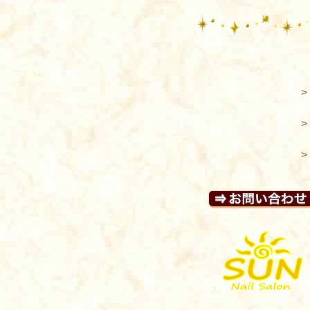
>
>
>