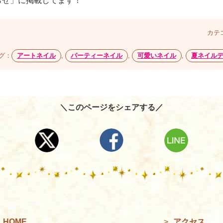
らせ」に掲載してます！
カテ
グ：
アートネイル
,
パーティーネイル
,
可愛いネイル
,
夏ネイル
＼このページをシェアする／
HOME
>
アクセス