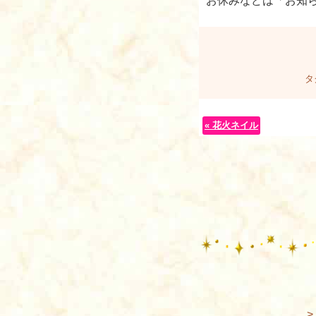
お休みなどは「お知
タ
« 花火ネイル
>