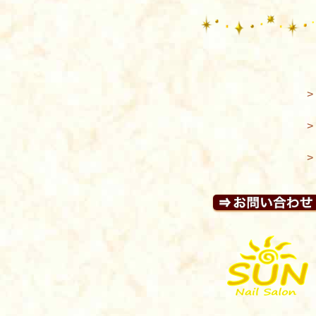
>
>
>