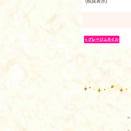
(税抜表示)
« グレージュネイル
>
>