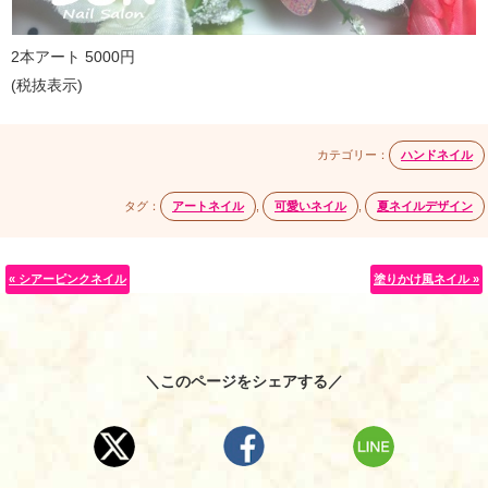
2本アート 5000円
(税抜表示)
カテゴリー：
ハンドネイル
タグ：
アートネイル
,
可愛いネイル
,
夏ネイルデザイン
« シアーピンクネイル
塗りかけ風ネイル »
＼このページをシェアする／