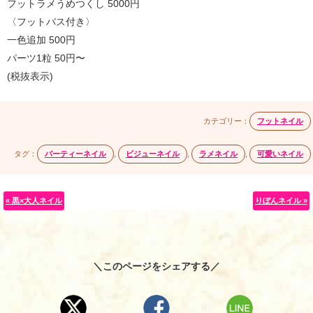
フットラメうめつくし 5000円
〈フットバス付き〉
一色追加 500円
パーツ1粒 50円〜
(税抜表示)
カテゴリー：
フットネイル
タグ：
パーティーネイル
,
ビジューネイル
,
ラメネイル
,
可愛いネイル
« 黒×大人ネイル
りぼんネイル »
＼このページをシェアする／