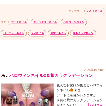
カテゴリー：
ハンドネイル
タグ：
アートネイル
,
キャラクターネイル
,
ハロウィンネイル
,
パーティーネイル
,
ラメネイル
,
可愛いネイル
,
秋ネイルデザイン
2025年10月8日
ハロウィンネイル2＆紫カラグラデーション
色んなお化けが集まるハロウィ
ンネイル
アートにも目がいきますが
何気に紫のカラグラデーション
がまたかわい・・・
【ハロウィ