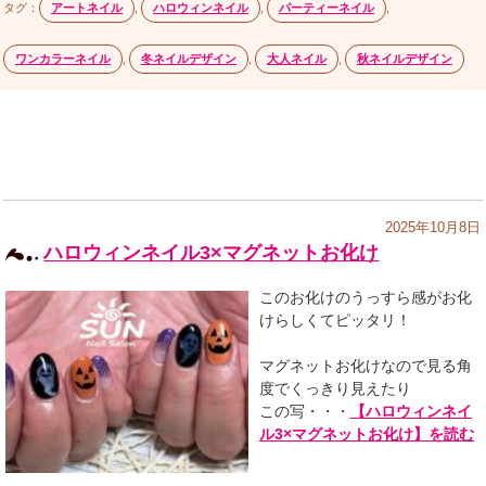
タグ：
アートネイル
,
ハロウィンネイル
,
パーティーネイル
,
ワンカラーネイル
,
冬ネイルデザイン
,
大人ネイル
,
秋ネイルデザイン
2025年10月8日
ハロウィンネイル3×マグネットお化け
このお化けのうっすら感がお化
けらしくてピッタリ！
マグネットお化けなので見る角
度でくっきり見えたり
この写・・・
【ハロウィンネイ
ル3×マグネットお化け】を読む