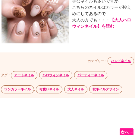
手なネイルも多いですが
こちらのネイルはカラーが控え
めにしてあるので
大人の方でも・・・
【大人ハロ
ウィンネイル】を読む
カテゴリー：
ハンドネイル
タグ：
アートネイル
,
ハロウィンネイル
,
パーティーネイル
,
ワンカラーネイル
,
可愛いネイル
,
大人ネイル
,
秋ネイルデザイン
次へ »