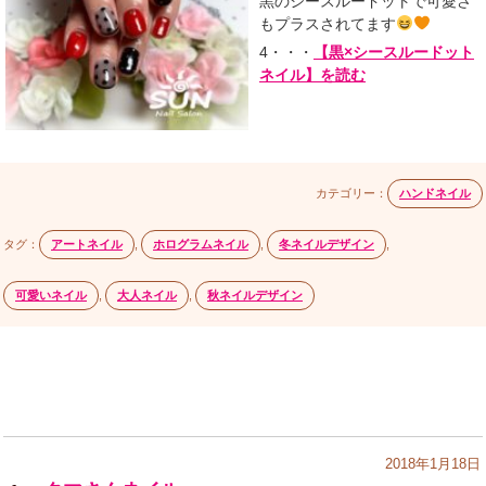
黒のシースルードットで可愛さ
もプラスされてます
4・・・
【黒×シースルードット
ネイル】を読む
カテゴリー：
ハンドネイル
タグ：
アートネイル
,
ホログラムネイル
,
冬ネイルデザイン
,
可愛いネイル
,
大人ネイル
,
秋ネイルデザイン
2018年1月18日